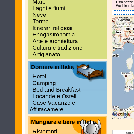
Mare
Lista nozze
Wedding pla
Laghi e fiumi
Neve
Terme
Itinerari religiosi
Enogastronomia
Arte e architettura
Cultura e tradizione
Artigianato
Dormire in Italia
Hotel
Camping
Bed and Breakfast
Locande e Ostelli
Case Vacanze e
Affittacamere
Mangiare e bere in Italia
Ristoranti
tutte