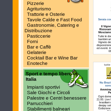
Pizzerie
Agriturismo
Trattorie e Osterie
Tavole Calde e Fast Food
Serata co
Gastronomie, Catering e
Il Vigne
Ristorant
Distribuzione
Mosciano
Pasticcerie
Tutte le do
bambini ani
Forni
Vigneto del
disposizione
Bar e Caffè
ed eventi. I
0
Gelaterie
Cocktail Bar e Wine Bar
Enoteche
tutte
Sport e tempo libero in
Italia
Nu Brazi
sono
Impianti sportivi
Ammirag
Sale Giochi e Circoli
Pe
Ogni domen
Palestre e Centri benessere
21:00. Live 
Parrucchieri
brasiliani
deejay set
Stabilimenti balneari
Esibizion