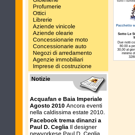
tutti i lun
Profumerie
Ottici
Librerie
Aziende vinicole
Pacchetto 
Aziende olearie
Sotto Le St
Concessionarie moto
Due notti c
Concessionarie auto
80.00 a pe
30,00 al gio
Negozi di arredamento
minimo d
3280
Agenzie immobiliari
Imprese di costruzione
Notizie
Acquafan e Baia Imperiale
Agosto 2010
Ancora eventi
nella caldissima estate 2010.
Facebook trema dinanzi a
Paul D. Ceglia
Il designer
newyorkese Paul D. Ceglia