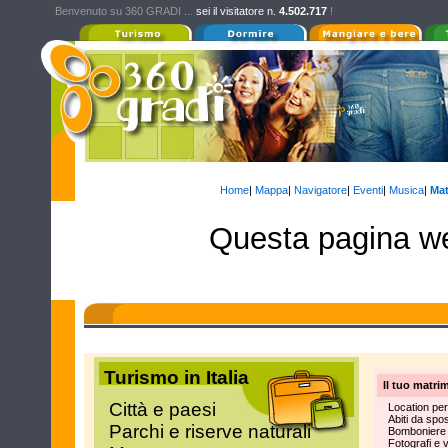
Benvenuto su 360 GRADI ...
sei il visitatore n.
4.502.717
!
Home
|
Mappa
|
Navigatore
|
Eventi
|
Musica
|
Mat
Questa pagina we
Turismo in Italia
Il tuo matrim
Città e paesi
Location per
Abiti da spo
Parchi e riserve naturali
Bomboniere e
Fotografi e 