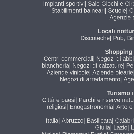
Impianti sportivi
|
Sale Giochi e Circ
Stabilimenti balneari
|
Scuole
|
C
Agenzie d
Locali nottur
Discoteche
|
Pub, Bi
Shopping i
Centri commerciali
|
Negozi di abb
biancheria
|
Negozi di calzature
|
Pel
Aziende vinicole
|
Aziende olearie
Negozi di arredamento
|
Age
Turismo i
Città e paesi
|
Parchi e riserve natur
religiosi
|
Enogastronomia
|
Arte e
Italia
|
Abruzzo
|
Basilicata
|
Calabr
Giulia
|
Lazio
|
L