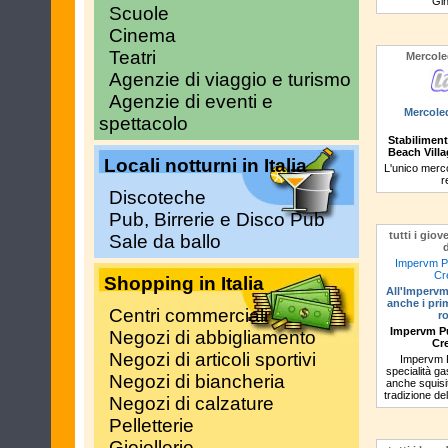
Gi
Scuole
Cinema
Teatri
Mercoled
Agenzie di viaggio e turismo
Agenzie di eventi e
Mercoled
spettacolo
Stabiliment
Beach Villa
Locali notturni in Italia
L'unico merco
r
Discoteche
Pub, Birrerie e Disco Pub
tutti i gio
Sale da ballo
Impervm P
Cr
Shopping in Italia
All'Impervm
anche i prim
Centri commerciali
r
Impervm P
Negozi di abbigliamento
Cr
Negozi di articoli sportivi
Impervm Pu
specialità g
Negozi di biancheria
anche squisiti
tradizione de
Negozi di calzature
Pelletterie
Gioiellerie